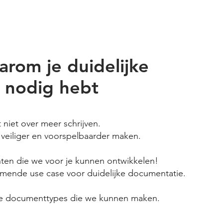
il je doen?
Visie
Diensten
Over
rom je duidelijke
 nodig hebt
 niet over meer schrijven.
, veiliger en voorspelbaarder maken.
en die we voor je kunnen ontwikkelen!
omende use case voor duidelijke documentatie.
 de documenttypes die we kunnen maken.