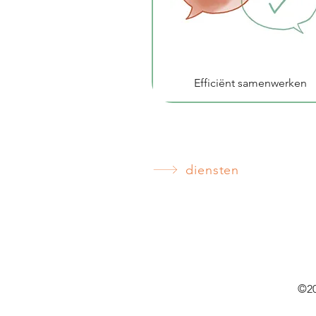
Efficiënt samenwerken
diensten
©20